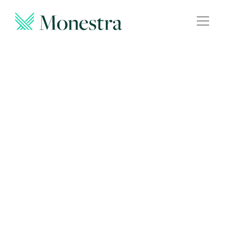
Warum Monestra
Angebote
Karriere
Team
Übersicht offene Stellen
Schweiz
Teil- und Vollzeit
Sie möchten Teil unseres Teams werden, finden aber